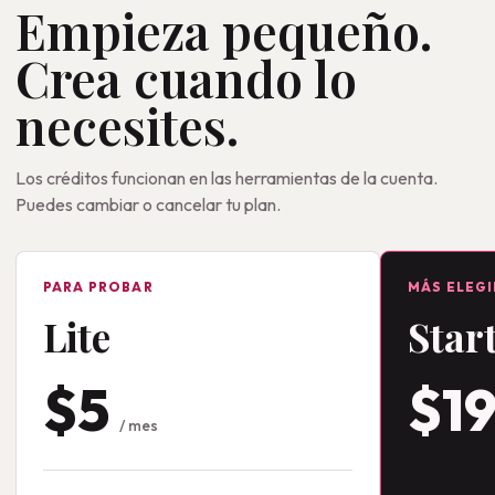
Empieza pequeño.
Crea cuando lo
necesites.
Los créditos funcionan en las herramientas de la cuenta.
Puedes cambiar o cancelar tu plan.
PARA PROBAR
MÁS ELEG
Lite
Star
$5
$1
/ mes