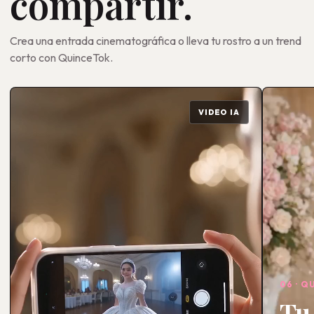
compartir.
Crea una entrada cinematográfica o lleva tu rostro a un trend
corto con QuinceTok.
VIDEO IA
06 · 
Tu 