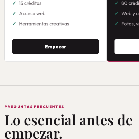
15 créditos
80 créd
Acceso web
Web y a
Herramientas creativas
Fotos, 
Empezar
PREGUNTAS FRECUENTES
Lo esencial antes de
empezar.