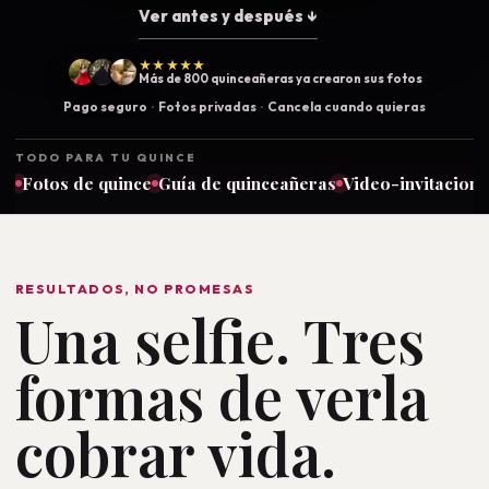
Ver antes y después ↓
★★★★★
Más de 800 quinceañeras ya crearon sus fotos
Pago seguro
Fotos privadas
Cancela cuando quieras
TODO PARA TU QUINCE
Fotos de quince
Guía de quinceañeras
Video-invitacion
RESULTADOS, NO PROMESAS
Una selfie. Tres
formas de verla
cobrar vida.