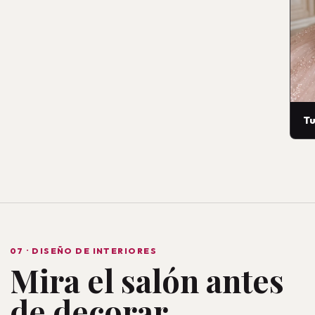
Tu
07 · DISEÑO DE INTERIORES
Mira el salón antes
de decorar.